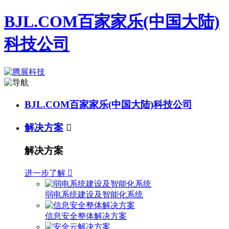
BJL.COM百家家乐(中国大陆)
科技公司
BJL.COM百家家乐(中国大陆)科技公司
解决方案

解决方案
进一步了解

弱电系统建设及智能化系统
信息安全整体解决方案