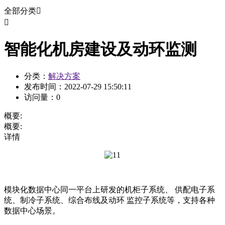
全部分类


智能化机房建设及动环监测
分类：
解决方案
发布时间：
2022-07-29 15:50:11
访问量：
0
概要:
概要:
详情
模块化数据中心同一平台上研发的机柜子系统、 供配电子系
统、制冷子系统、综合布线及动环 监控子系统等，支持各种
数据中心场景。