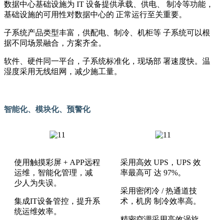
数据中心基础设施为 IT 设备提供承载、供电、 制冷等功能，
基础设施的可用性对数据中心的 正常运行至关重要。
子系统产品类型丰富，供配电、制冷、机柜等 子系统可以根
据不同场景融合，方案齐全。
软件、硬件同一平台，子系统标准化，现场部 署速度快。温
湿度采用无线组网，减少施工量。
智能化、模块化、预警化
使用触摸彩屏 + APP远程
采用高效 UPS，UPS 效
运维，智能化管理，减
率最高可 达 97%。
少人为失误。
采用密闭冷 / 热通道技
集成IT设备管控，提升系
术，机房 制冷效率高。
统运维效率。
精密空调采用高效涡旋